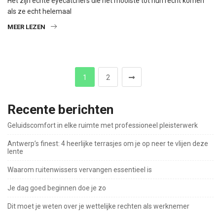
Het zijn echte eyecatchers die het mooiste tot hun recht komen
als ze echt helemaal
MEER LEZEN
1
2
Recente berichten
Geluidscomfort in elke ruimte met professioneel pleisterwerk
Antwerp’s finest: 4 heerlijke terrasjes om je op neer te vlijen deze
lente
Waarom ruitenwissers vervangen essentieel is
Je dag goed beginnen doe je zo
Dit moet je weten over je wettelijke rechten als werknemer