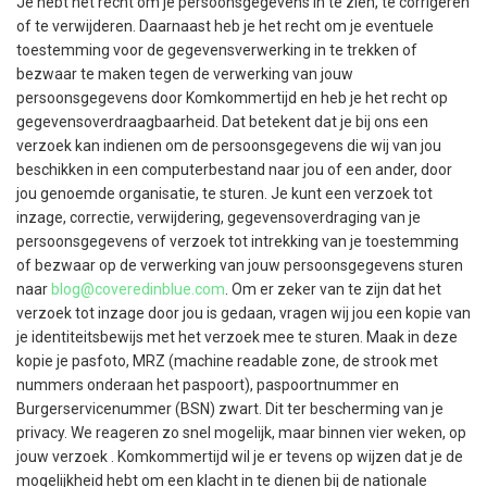
Je hebt het recht om je persoonsgegevens in te zien, te corrigeren
of te verwijderen. Daarnaast heb je het recht om je eventuele
toestemming voor de gegevensverwerking in te trekken of
bezwaar te maken tegen de verwerking van jouw
persoonsgegevens door Komkommertijd en heb je het recht op
gegevensoverdraagbaarheid. Dat betekent dat je bij ons een
verzoek kan indienen om de persoonsgegevens die wij van jou
beschikken in een computerbestand naar jou of een ander, door
jou genoemde organisatie, te sturen. Je kunt een verzoek tot
inzage, correctie, verwijdering, gegevensoverdraging van je
persoonsgegevens of verzoek tot intrekking van je toestemming
of bezwaar op de verwerking van jouw persoonsgegevens sturen
naar
blog@coveredinblue.com
. Om er zeker van te zijn dat het
verzoek tot inzage door jou is gedaan, vragen wij jou een kopie van
je identiteitsbewijs met het verzoek mee te sturen. Maak in deze
kopie je pasfoto, MRZ (machine readable zone, de strook met
nummers onderaan het paspoort), paspoortnummer en
Burgerservicenummer (BSN) zwart. Dit ter bescherming van je
privacy. We reageren zo snel mogelijk, maar binnen vier weken, op
jouw verzoek . Komkommertijd wil je er tevens op wijzen dat je de
mogelijkheid hebt om een klacht in te dienen bij de nationale