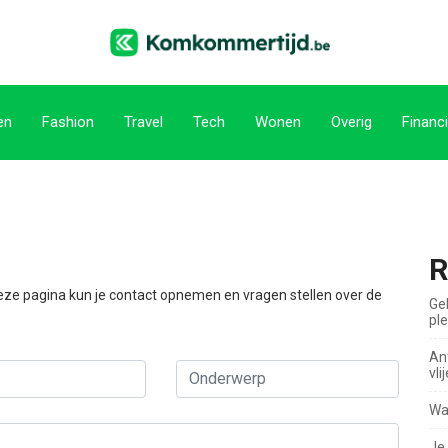
en
Fashion
Travel
Tech
Wonen
Overig
Financi
R
eze pagina kun je contact opnemen en vragen stellen over de
Ge
pl
Ant
vli
Wa
Je