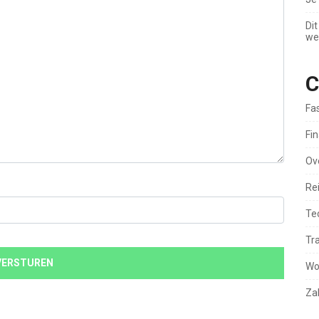
Dit
we
C
Fa
Fin
Ov
Re
Te
Tr
Wo
Zak