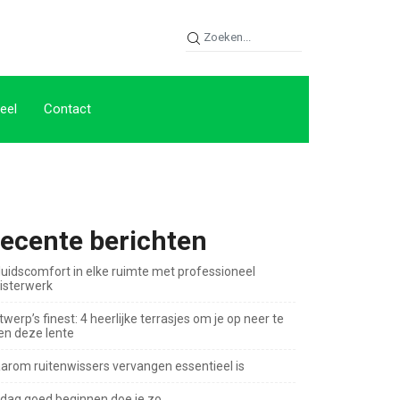
eel
Contact
ecente berichten
luidscomfort in elke ruimte met professioneel
eisterwerk
werp’s finest: 4 heerlijke terrasjes om je op neer te
jen deze lente
arom ruitenwissers vervangen essentieel is
 dag goed beginnen doe je zo