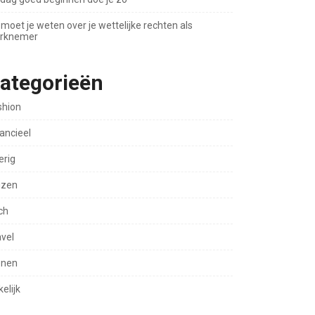
 moet je weten over je wettelijke rechten als
rknemer
ategorieën
shion
ancieel
erig
izen
ch
avel
nen
elijk