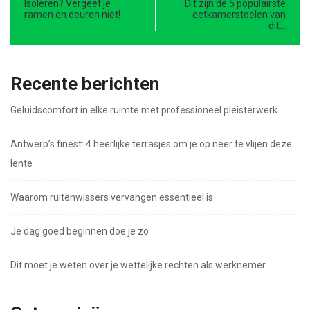
Isoleren? Vergeet je
Dit zijn de 5 populairste
ramen en deuren niet!
eetkamerstoelen van
dit…
Recente berichten
Geluidscomfort in elke ruimte met professioneel pleisterwerk
Antwerp’s finest: 4 heerlijke terrasjes om je op neer te vlijen deze
lente
Waarom ruitenwissers vervangen essentieel is
Je dag goed beginnen doe je zo
Dit moet je weten over je wettelijke rechten als werknemer