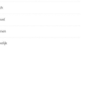
ch
avel
nen
elijk