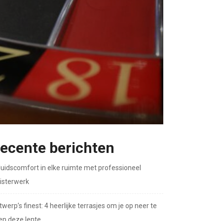
ecente berichten
luidscomfort in elke ruimte met professioneel
eisterwerk
werp’s finest: 4 heerlijke terrasjes om je op neer te
jen deze lente