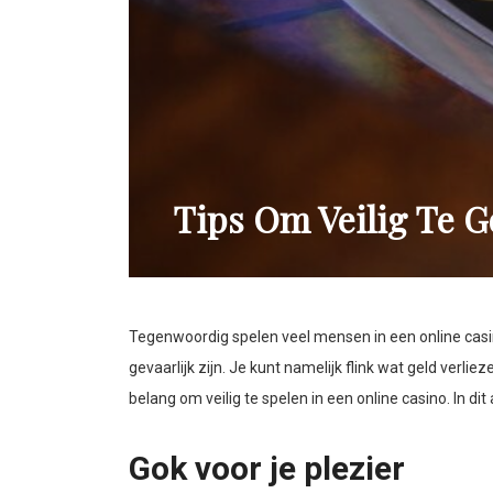
Tips Om Veilig Te G
Tegenwoordig spelen veel mensen in een online casino
gevaarlijk zijn. Je kunt namelijk flink wat geld verl
belang om veilig te spelen in een online casino. In dit
Gok voor je plezier