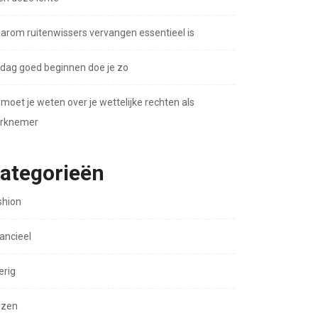
arom ruitenwissers vervangen essentieel is
 dag goed beginnen doe je zo
 moet je weten over je wettelijke rechten als
rknemer
ategorieën
shion
ancieel
erig
izen