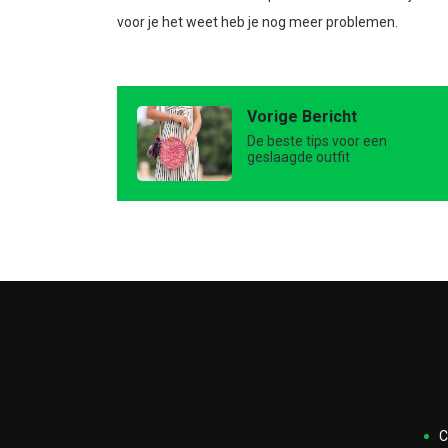
voor je het weet heb je nog meer problemen.
Vorige Bericht
De beste tips voor een
geslaagde outfit