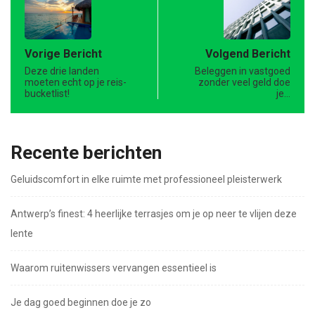
Vorige Bericht
Volgend Bericht
Deze drie landen
Beleggen in vastgoed
moeten echt op je reis-
zonder veel geld doe
bucketlist!
je…
Recente berichten
Geluidscomfort in elke ruimte met professioneel pleisterwerk
Antwerp’s finest: 4 heerlijke terrasjes om je op neer te vlijen deze
lente
Waarom ruitenwissers vervangen essentieel is
Je dag goed beginnen doe je zo